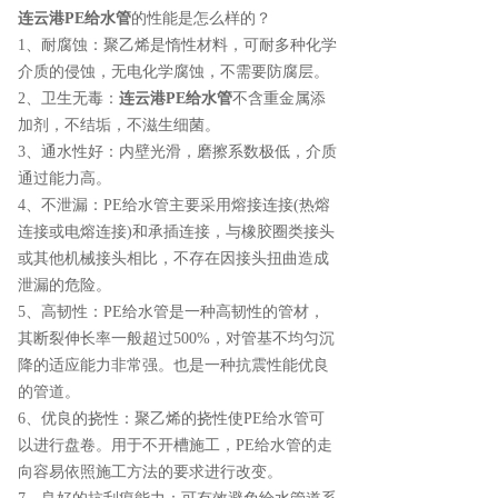
连云港PE给水管
的性能是怎么样的？
1、耐腐蚀：聚乙烯是惰性材料，可耐多种化学
介质的侵蚀，无电化学腐蚀，不需要防腐层。
2、卫生无毒：
连云港PE给水管
不含重金属添
加剂，不结垢，不滋生细菌。
3、通水性好：内壁光滑，磨擦系数极低，介质
通过能力高。
4、不泄漏：PE给水管主要采用熔接连接(热熔
连接或电熔连接)和承插连接，与橡胶圈类接头
或其他机械接头相比，不存在因接头扭曲造成
泄漏的危险。
5、高韧性：PE给水管是一种高韧性的管材，
其断裂伸长率一般超过500%，对管基不均匀沉
降的适应能力非常强。也是一种抗震性能优良
的管道。
6、优良的挠性：聚乙烯的挠性使PE给水管可
以进行盘卷。用于不开槽施工，PE给水管的走
向容易依照施工方法的要求进行改变。