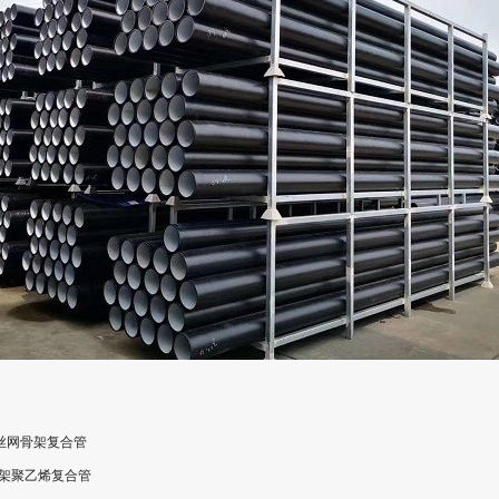
钢丝网骨架复合管
架聚乙烯复合管