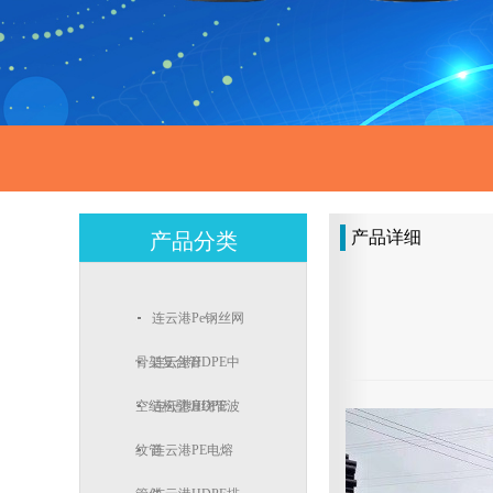
产品详细
产品分类
连云港pe钢丝网
骨架复合管
连云港HDPE中
空结构壁缠绕管
连云港HDPE波
纹管
连云港PE电熔