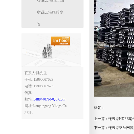
管件
连云港HDPE排
水管
连云港PE给水
管
联系人:陆先生
手机: 15996067623
电话: 15996067623
传真:
邮箱:
348844076@qq.com
网址:lianyungang.ylkjgs.cn
标签：
地址:
上一篇：
连云港HDPE
下一篇：
连云港钢丝网骨