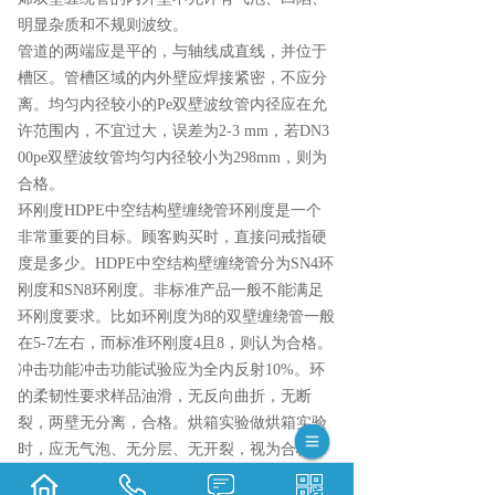
明显杂质和不规则波纹。
管道的两端应是平的，与轴线成直线，并位于
槽区。管槽区域的内外壁应焊接紧密，不应分
离。均匀内径较小的Pe双壁波纹管内径应在允
许范围内，不宜过大，误差为2-3 mm，若DN3
00pe双壁波纹管均匀内径较小为298mm，则为
合格。
环刚度HDPE中空结构壁缠绕管环刚度是一个
非常重要的目标。顾客购买时，直接问戒指硬
度是多少。HDPE中空结构壁缠绕管分为SN4环
刚度和SN8环刚度。非标准产品一般不能满足
环刚度要求。比如环刚度为8的双壁缠绕管一般
在5-7左右，而标准环刚度4且8，则认为合格。
冲击功能冲击功能试验应为全内反射10%。环
的柔韧性要求样品油滑，无反向曲折，无断
裂，两壁无分离，合格。烘箱实验做烘箱实验
时，应无气泡、无分层、无开裂，视为合格产
品。