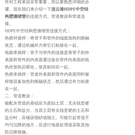
作对工程来说非常重要，所以要熟悉详细的步
骤。现在我们来介绍一下
连云港HDPE中空结
构壁缠绕管
的连接方式、管道敷设和管道连
接。
HDPE中空结构壁缠绕管连接方式：
热熔对接焊：将管子和管件的端面加热到熔融
状态，通过机械外力将它们粘接在一起。
电熔承插焊：管子与管件的连接是将管子的外
表面和管件的内表面通过嵌在管件内表面的电
热丝加热后熔化，使其粘结在一起。
热熔承插焊：管道外表面和管件内表面同时被
焊接设备加热到熔融状态，然后通过外力粘接
在一起。
二、管道敷设：
输配水管道的基础应为原始土层，无尖锐坚硬
的土石和盐分。当原土层有尖锐坚硬的土石和
盐分时，应铺设细砂或细土。可能引起管道不
均匀沉降的地方，应进行地基处理或采取其他
防沉降措施。