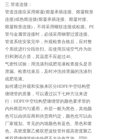
三.管道连接：
管道连接应采用熔凝(熔凝承插连接、熔凝鞍形
连接)或热熔连接(熔凝承插连接、熔凝对接、
熔凝鞍形连接)，不得采用螺纹连接或粘接。PE
管与金属管连接时，必须采用钢塑过渡连接。
管道系统安装完毕，外观检查合格后，应对整
个系统进行分段吹扫。应使用压缩空气作为吹
扫和测试介质，其温度不应超过40。
气密性试验：用洗涤剂或肥皂液检查接头是否
泄漏。检查结束后，及时冲洗掉泄漏的洗涤剂
或肥皂液。
如何通过外观和实验来区分HDPE中空结构壁
缠绕管的质量，可以通过以下七种方法来进
行：HDPE中空结构壁缠绕管的颜色要求管的
内外两层均匀通用，外层一般为黑色，其他颜
色可以由供应商和供货商约定，颜色也可以由
厂家规划。常见的内墙颜色有蓝色、黑色和黄
色。高密度聚乙烯双壁波纹管外观高密度聚乙
烯双壁缠绕管的内外壁不允许有气泡、凹陷、