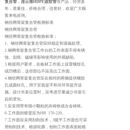
复合管
，
连云港HDPE波纹管
等产品，经营多
年，质量佳，价格合理，信誉好，欢迎广大顾
客来电咨询。
钢丝网骨架复合管检测标准
钢丝网骨架复合管
钢丝网骨架复合管检验标准；
1、钢丝网骨架复合管应经稳定和退磁处理。
2.钢网骨架复合管工作台的工作表面不得有锈
蚀、划痕、磕碰等影响使用的外观缺陷。
3.根据用户要求，在板材工作面上设置螺纹孔
或凹槽后，这些部位不应高出工作面。
4.钢丝网骨架复合管应在相对的两侧提供螺纹
孔或圆柱孔，用于安装提手和吊环等提升设
施。设计吊装位置时，应考虑尽量减少吊装引
起的变化。
5.应采用带有细小颗粒的灰铸铁或合金铸铁。
6.工作面的硬度应为HB 170-220。
7.工作面应采用刮削技术，3级平工作面也可采
用刨削技术。根据轮廓，刨削工作面表面粗糙