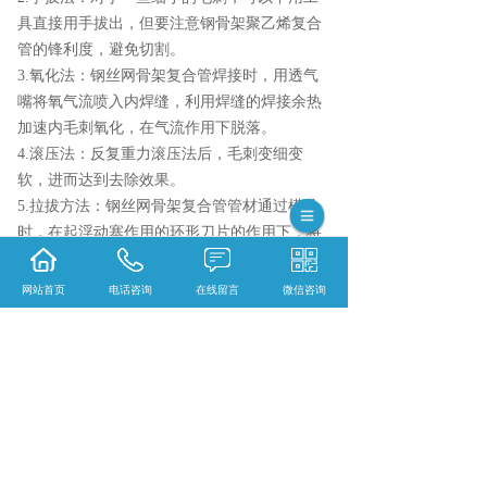
具直接用手拔出，但要注意钢骨架聚乙烯复合
管的锋利度，避免切割。
3.氧化法：钢丝网骨架复合管焊接时，用透气
嘴将氧气流喷入内焊缝，利用焊缝的焊接余热
加速内毛刺氧化，在气流作用下脱落。
4.滚压法：反复重力滚压法后，毛刺变细变
软，进而达到去除效果。
5.拉拔方法：钢丝网骨架复合管管材通过模具
时，在起浮动塞作用的环形刀片的作用下，将
管材内的毛刺清理干净。
网站首页
电话咨询
在线留言
微信咨询