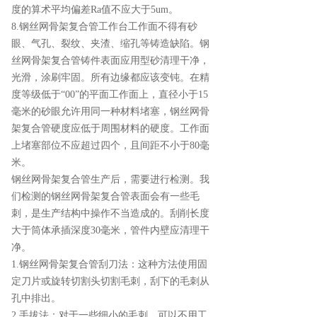
度的算术平均偏差Ra值不应大于5um。
8.钢丝网骨架复合管工作台工作面不得有砂
眼、气孔、裂纹、夹渣、缩孔等铸造缺陷。钢
丝网骨架复合管铸件表面应用型砂清理干净，
光滑，涂刷牢固。所有边缘都应该变钝。在精
度等级低于“00”的平面工作面上，直径小于15
毫米的砂眼允许用同一种材料堵塞，钢丝网骨
架复合管硬度应低于周围材料的硬度。工作面
上堵塞部位不应超过四个，且间距不小于80毫
米。
钢丝网骨架复合管生产后，需要进行检测。我
们检测的钢丝网骨架复合管表面会有一些毛
刺，是生产结构中操作不当造成的。刮削长度
大于筒体承插深度30毫米，管件内壁应清理干
净。
1.钢丝网骨架复合管刮刀法：这种方法使用固
定刀片或旋转切割头切割毛刺，刮下的毛刺从
孔中排出。
2.手拔法：对于一些细小的毛刺，可以不用工