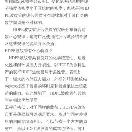
多P路线(或频率分布图)。变化范围结束时的疲
劳强度值密度小于开始时的密度，也就是说HD
PE波纹管的疲劳强度分布规律相对于其自身的
数学期望是不对称的。
HDPE波纹管疲劳强度的实验分布符合对
数正态规律，这与广泛使用的疲劳试验结果服
从这些规律的说法并不矛盾。
HDPE波纹管有什么特点？
HDPE波纹管具有良好的化学稳定性、耐老
化性和耐环境应力开裂性。以HDPE为原料生
产的双壁HDPE波纹管属于柔性管。表现如
下：强大的内外压力能力，外壁的环形波纹结
构大大提高了管道的环刚度和管道抵抗土壤载
荷的能力。在此性能下，HDPE波纹管与其他
管材相比优势明显。
工程价格低；对于同样的载荷，HDPE波纹管
只要是薄壁就可以满足要求。所以与同材质规
格的房间穿墙管相比，可以节省一半左右的原
材料，所以HDPE波纹管的成本也很低。施工