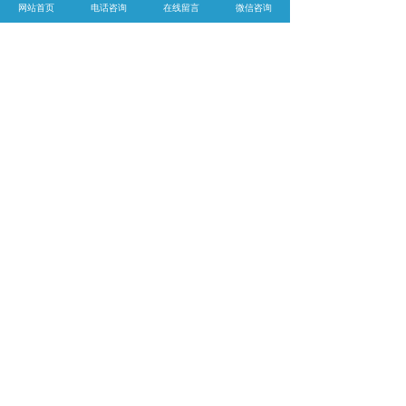
网站首页
电话咨询
在线留言
微信咨询
性是钢管的数倍。
适当偏转；一定长度的HDPE波纹管轴线可能
会有轻微弯曲，不受地面不均匀沉降的影响。
可直接敷设在稍不直的沟槽内，无需管道。
连云港钢丝网骨架复合管怎么样？连云港HDP
E钢丝网骨架复合管哪家便宜？连云港HDPE波
纹管哪家好？江苏云之联科技发展有限公司主
要提供连云港钢丝网骨架复合管,连云港HDPE
钢丝网骨架复合管,连云港HDPE波纹管,连云港