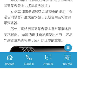
骨架复合管上，堵塞滴头通道；
)3)其次如果是碳酸盐含量较高的硬水，滴
灌管内壁会产生大量水垢，长期使用会堵塞滴
灌灌水器。
另外，钢丝网骨架复合管本身对灌溉水质
要求很高。 系统的设计缺陷和使用不当，容易
导致管道系统堵塞，应引起足够的重视。
网站首页
电话咨询
在线留言
微信咨询
连云港钢丝网骨架复合管怎么样？连云港HDP
E钢丝网骨架复合管哪家便宜？连云港HDPE波
纹管哪家好？江苏云之联科技发展有限公司主
要提供连云港钢丝网骨架复合管,连云港HDPE
钢丝网骨架复合管,连云港HDPE波纹管,连云港