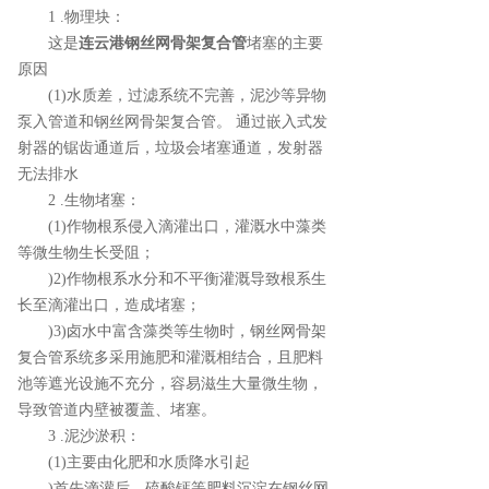
1 .物理块：
这是
连云港钢丝网骨架复合管
堵塞的主要
原因
(1)水质差，过滤系统不完善，泥沙等异物
泵入管道和钢丝网骨架复合管。 通过嵌入式发
射器的锯齿通道后，垃圾会堵塞通道，发射器
无法排水
2 .生物堵塞：
(1)作物根系侵入滴灌出口，灌溉水中藻类
等微生物生长受阻；
)2)作物根系水分和不平衡灌溉导致根系生
长至滴灌出口，造成堵塞；
)3)卤水中富含藻类等生物时，钢丝网骨架
复合管系统多采用施肥和灌溉相结合，且肥料
池等遮光设施不充分，容易滋生大量微生物，
导致管道内壁被覆盖、堵塞。
3 .泥沙淤积：
(1)主要由化肥和水质降水引起
)首先滴灌后，硫酸钙等肥料沉淀在钢丝网