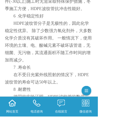
件(-30以上)施工时无需采取特殊保护措施，冬
季施工方便，HDPE波纹管抗冲击性能好。
6 .化学稳定性好
HDPE波纹管分子是无极性的，因此化学
稳定性优异。 除了少数强力氧化剂外，大多数
化学介质没有其破坏作用。 一般情况下，使用
环境的土壤、电、酸碱元素不破坏该管道，无
细菌、无污物，其流通面积不随工作时间的增
加而减少。
7 .寿命长
在不受日光紫外线照射的情况下，HDPE
波纹管的寿命可达50年以上。
8 .耐磨性
德国的实验证明，HDPE波纹管的数倍。
9 .适当的挠度
一定长度的HDPE波纹管轴线可能略有弯
网站首页
电话咨询
在线留言
微信咨询
曲，不受地面不均匀沉降的影响，不需要管
道，可以直接敷设在稍不笔直的沟槽内。