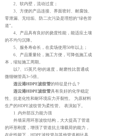
2、软内壁，流动过度；
3、方便的产品连接、界面密封、耐腐蚀、
零泄漏、无结垢、防二次污染是理想的“绿色管
道”。
4、产品具有良好的挠度性能，能适应土壤
的不均匀沉降。
5、服务寿命长，在卖场使用50年以上；
6、产品重量轻，施工方便，可降低施工成
本，缩短施工周期。
以7、15英尺/秒的速度，耐磨性比普通或
微细钢管高3~5倍。
连云港HDPE波纹管
的特征是什么？
连云港HDPE波纹管
具有良好的化学稳定
性、抗老化性和耐环境应力开裂性。 为原材料
生产的HDPE波纹管为柔性管。 表演如下。
1 .内外部压力能力强
外墙采用环形波纹结构，大大提高了管道
的环形刚度，增强了管道抗土壤载荷的能力，
在此性能下，HDPE波纹管与其他管道相比具